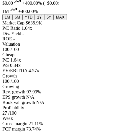
$0.00
+400.00%
(+$0.00)
1M
+400.00%
1M
6M
YTD
1Y
5Y
MAX
Market Cap
$635.9K
P/E Ratio
1.64x
Div. Yield
-
ROE
-
Valuation
100
/100
Cheap
P/E
1.64x
P/S
0.34x
EV/EBITDA
4.57x
Growth
100
/100
Growing
Rev. growth
97.99%
EPS growth
N/A
Book val. growth
N/A
Profitability
27
/100
Weak
Gross margin
21.11%
FCF margin
73.74%