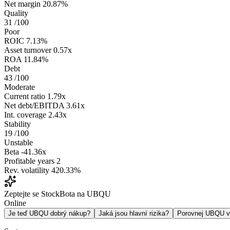
Net margin
20.87%
Quality
31
/100
Poor
ROIC
7.13%
Asset turnover
0.57x
ROA
11.84%
Debt
43
/100
Moderate
Current ratio
1.79x
Net debt/EBITDA
3.61x
Int. coverage
2.43x
Stability
19
/100
Unstable
Beta
-41.36x
Profitable years
2
Rev. volatility
420.33%
Zeptejte se StockBota na UBQU
Online
Je teď UBQU dobrý nákup?
Jaká jsou hlavní rizika?
Porovnej UBQU 