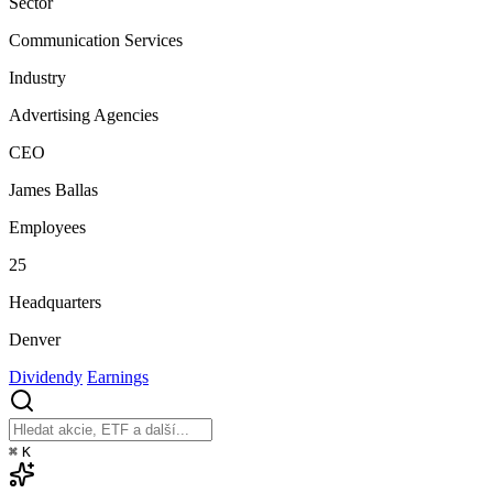
Sector
Communication Services
Industry
Advertising Agencies
CEO
James Ballas
Employees
25
Headquarters
Denver
Dividendy
Earnings
⌘
K