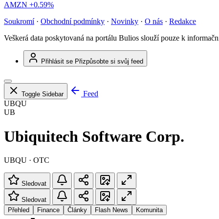
AMZN
+0.59%
Soukromí
·
Obchodní podmínky
·
Novinky
·
O nás
·
Redakce
Veškerá data poskytovaná na portálu Bulios slouží pouze k informač
Přihlásit se
Přizpůsobte si svůj feed
Feed
Toggle Sidebar
UBQU
UB
Ubiquitech Software Corp.
UBQU · OTC
Sledovat
Sledovat
Přehled
Finance
Články
Flash News
Komunita