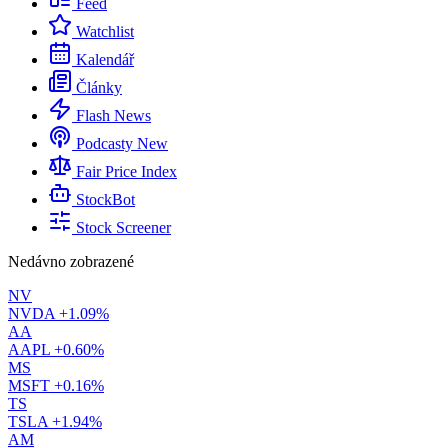
Feed
Watchlist
Kalendář
Články
Flash News
Podcasty
New
Fair Price Index
StockBot
Stock Screener
Nedávno zobrazené
NV
NVDA
+1.09%
AA
AAPL
+0.60%
MS
MSFT
+0.16%
TS
TSLA
+1.94%
AM