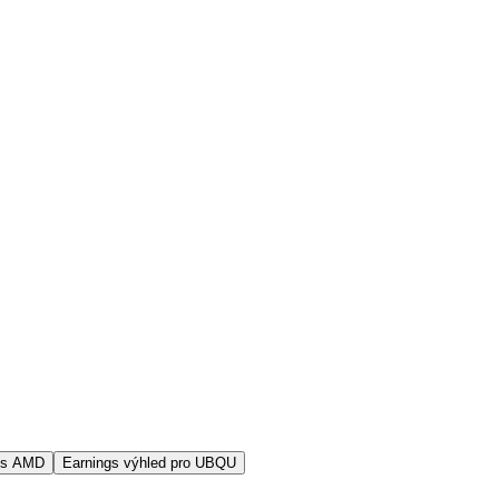
vs AMD
Earnings výhled pro UBQU