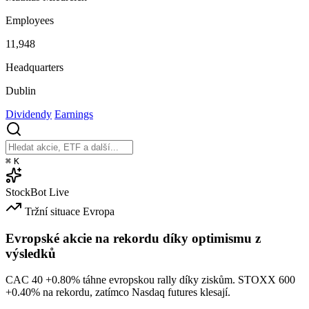
Employees
11,948
Headquarters
Dublin
Dividendy
Earnings
⌘
K
StockBot
Live
Tržní situace
Evropa
Evropské akcie na rekordu díky optimismu z
výsledků
CAC 40
+0.80%
táhne evropskou rally díky ziskům. STOXX 600
+0.40%
na rekordu, zatímco Nasdaq futures klesají.