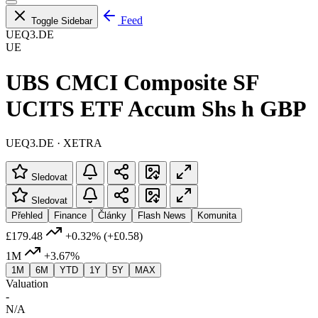
Feed
Toggle Sidebar
UEQ3.DE
UE
UBS CMCI Composite SF
UCITS ETF Accum Shs h GBP
UEQ3.DE · XETRA
Sledovat
Sledovat
Přehled
Finance
Články
Flash News
Komunita
£179.48
+0.32%
(+£0.58)
1M
+3.67%
1M
6M
YTD
1Y
5Y
MAX
Valuation
-
N/A