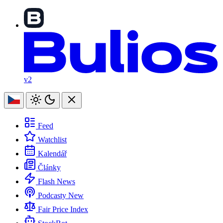
v2
Feed
Watchlist
Kalendář
Články
Flash News
Podcasty
New
Fair Price Index