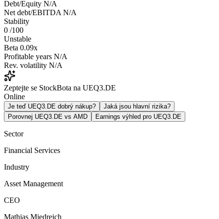
Debt/Equity
N/A
Net debt/EBITDA
N/A
Stability
0
/100
Unstable
Beta
0.09x
Profitable years
N/A
Rev. volatility
N/A
Zeptejte se StockBota na UEQ3.DE
Online
Je teď UEQ3.DE dobrý nákup?
Jaká jsou hlavní rizika?
Porovnej UEQ3.DE vs AMD
Earnings výhled pro UEQ3.DE
Sector
Financial Services
Industry
Asset Management
CEO
Mathias Miedreich