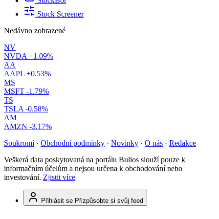
StockBot
Stock Screener
Nedávno zobrazené
NV
NVDA
+1.09%
AA
AAPL
+0.53%
MS
MSFT
-1.79%
TS
TSLA
-0.58%
AM
AMZN
-3.17%
Soukromí
·
Obchodní podmínky
·
Novinky
·
O nás
·
Redakce
Veškerá data poskytovaná na portálu Bulios slouží pouze k
informačním účelům a nejsou určena k obchodování nebo
investování.
Zjistit více
Přihlásit se
Přizpůsobte si svůj feed