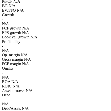
P/FCF
N/A
P/E
N/A
EV/FFO
N/A
Growth
-
N/A
FCF growth
N/A
EPS growth
N/A
Book val. growth
N/A
Profitability
-
N/A
Op. margin
N/A
Gross margin
N/A
FCF margin
N/A
Quality
-
N/A
ROA
N/A
ROIC
N/A
Asset turnover
N/A
Debt
-
N/A
Debt/Assets
N/A