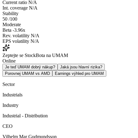
Current ratio
N/A
Int. coverage
N/A
Stability
50
/100
Moderate
Beta
-3.96x
Rev. volatility
N/A
EPS volatility
N/A
Zeptejte se StockBota na UMAM
Online
Je teď UMAM dobrý nákup?
Jaká jsou hlavní rizika?
Porovnej UMAM vs AMD
Earnings výhled pro UMAM
Sector
Industrials
Industry
Industrial - Distribution
CEO
Vilhelm Mar Gudmundsson