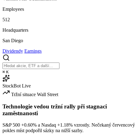
Employees
512
Headquarters
San Diego
Dividendy
Earnings
⌘
K
StockBot
Live
Tržní situace
Wall Street
Technologie vedou tržní rally při stagnaci
zaměstnanosti
S&P 500
+0.60%
a Nasdaq
+1.18%
vzrostly. Nečekaný červencový
pokles míst podpořil sázky na nižší sazby.