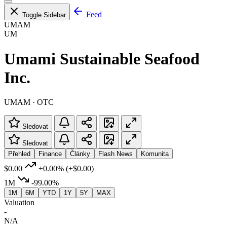
Feed
Toggle Sidebar
UMAM
UM
Umami Sustainable Seafood
Inc.
UMAM · OTC
Sledovat
Sledovat
Přehled
Finance
Články
Flash News
Komunita
$0.00
+0.00%
(+$0.00)
1M
-99.00%
1M
6M
YTD
1Y
5Y
MAX
Valuation
-
N/A