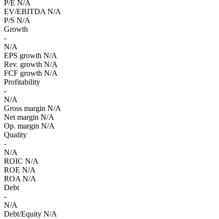
P/E
N/A
EV/EBITDA
N/A
P/S
N/A
Growth
-
N/A
EPS growth
N/A
Rev. growth
N/A
FCF growth
N/A
Profitability
-
N/A
Gross margin
N/A
Net margin
N/A
Op. margin
N/A
Quality
-
N/A
ROIC
N/A
ROE
N/A
ROA
N/A
Debt
-
N/A
Debt/Equity
N/A