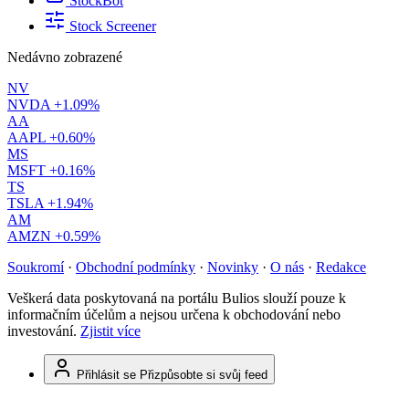
StockBot
Stock Screener
Nedávno zobrazené
NV
NVDA
+1.09%
AA
AAPL
+0.60%
MS
MSFT
+0.16%
TS
TSLA
+1.94%
AM
AMZN
+0.59%
Soukromí
·
Obchodní podmínky
·
Novinky
·
O nás
·
Redakce
Veškerá data poskytovaná na portálu Bulios slouží pouze k
informačním účelům a nejsou určena k obchodování nebo
investování.
Zjistit více
Přihlásit se
Přizpůsobte si svůj feed