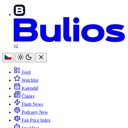
v2
Feed
Watchlist
Kalendář
Články
Flash News
Podcasty
New
Fair Price Index