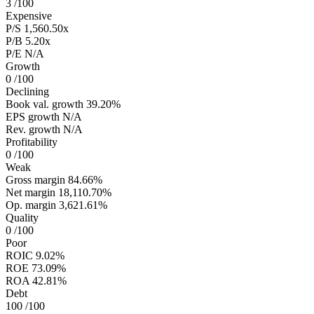
3
/100
Expensive
P/S
1,560.50x
P/B
5.20x
P/E
N/A
Growth
0
/100
Declining
Book val. growth
39.20%
EPS growth
N/A
Rev. growth
N/A
Profitability
0
/100
Weak
Gross margin
84.66%
Net margin
18,110.70%
Op. margin
3,621.61%
Quality
0
/100
Poor
ROIC
9.02%
ROE
73.09%
ROA
42.81%
Debt
100
/100