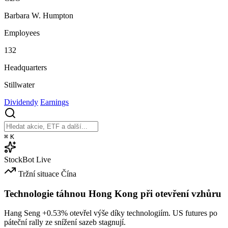
Barbara W. Humpton
Employees
132
Headquarters
Stillwater
Dividendy
Earnings
⌘
K
StockBot
Live
Tržní situace
Čína
Technologie táhnou Hong Kong při otevření vzhůru
Hang Seng
+0.53%
otevřel výše díky technologiím. US futures po
páteční rally ze snížení sazeb stagnují.