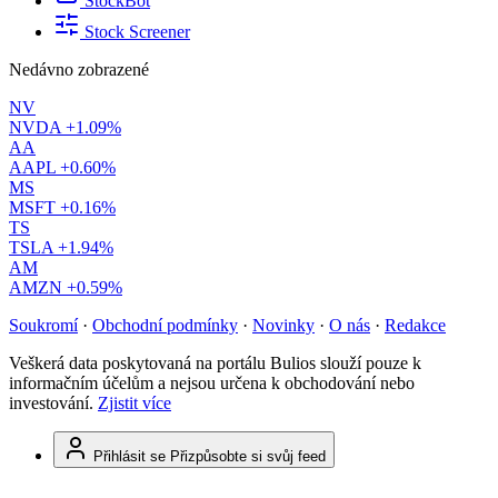
StockBot
Stock Screener
Nedávno zobrazené
NV
NVDA
+1.09%
AA
AAPL
+0.60%
MS
MSFT
+0.16%
TS
TSLA
+1.94%
AM
AMZN
+0.59%
Soukromí
·
Obchodní podmínky
·
Novinky
·
O nás
·
Redakce
Veškerá data poskytovaná na portálu Bulios slouží pouze k
informačním účelům a nejsou určena k obchodování nebo
investování.
Zjistit více
Přihlásit se
Přizpůsobte si svůj feed