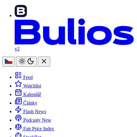
v2
Feed
Watchlist
Kalendář
Články
Flash News
Podcasty
New
Fair Price Index