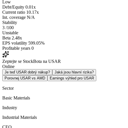
Low
Debt/Equity
0.01x
Current ratio
10.17x
Int. coverage
N/A
Stability
3
/100
Unstable
Beta
2.48x
EPS volatility
599.05%
Profitable years
0
Zeptejte se StockBota na USAR
Online
Je teď USAR dobrý nákup?
Jaká jsou hlavní rizika?
Porovnej USAR vs AMD
Earnings výhled pro USAR
Sector
Basic Materials
Industry
Industrial Materials
CEO