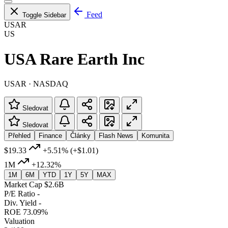
Feed
Toggle Sidebar
USAR
US
USA Rare Earth Inc
USAR · NASDAQ
Sledovat
Sledovat
Přehled
Finance
Články
Flash News
Komunita
$19.33
+5.51%
(+$1.01)
1M
+12.32%
1M
6M
YTD
1Y
5Y
MAX
Market Cap
$2.6B
P/E Ratio
-
Div. Yield
-
ROE
73.09%
Valuation