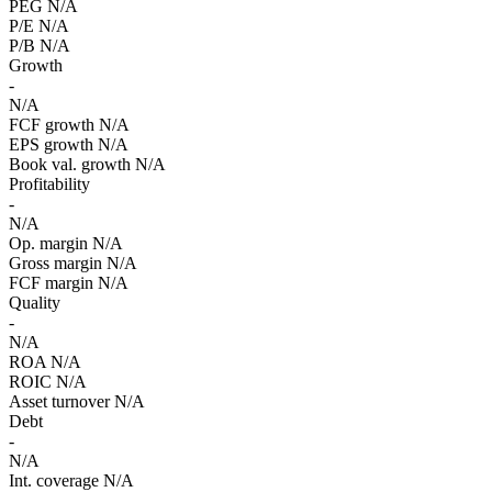
PEG
N/A
P/E
N/A
P/B
N/A
Growth
-
N/A
FCF growth
N/A
EPS growth
N/A
Book val. growth
N/A
Profitability
-
N/A
Op. margin
N/A
Gross margin
N/A
FCF margin
N/A
Quality
-
N/A
ROA
N/A
ROIC
N/A
Asset turnover
N/A
Debt
-
N/A
Int. coverage
N/A