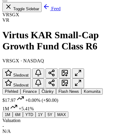
Feed
Toggle Sidebar
VRSGX
VR
Virtus KAR Small-Cap
Growth Fund Class R6
VRSGX · NASDAQ
Sledovat
Sledovat
Přehled
Finance
Články
Flash News
Komunita
$17.97
+0.00%
(+$0.00)
1M
+5.41%
1M
6M
YTD
1Y
5Y
MAX
Valuation
-
N/A