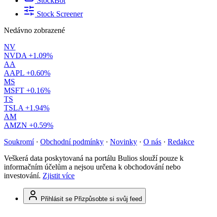
StockBot
Stock Screener
Nedávno zobrazené
NV
NVDA
+1.09%
AA
AAPL
+0.60%
MS
MSFT
+0.16%
TS
TSLA
+1.94%
AM
AMZN
+0.59%
Soukromí
·
Obchodní podmínky
·
Novinky
·
O nás
·
Redakce
Veškerá data poskytovaná na portálu Bulios slouží pouze k
informačním účelům a nejsou určena k obchodování nebo
investování.
Zjistit více
Přihlásit se
Přizpůsobte si svůj feed