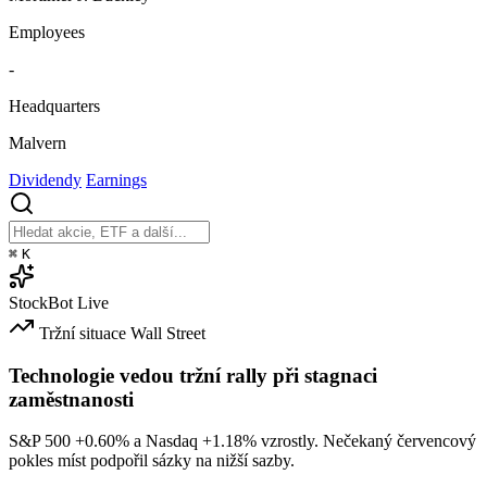
Employees
-
Headquarters
Malvern
Dividendy
Earnings
⌘
K
StockBot
Live
Tržní situace
Wall Street
Technologie vedou tržní rally při stagnaci
zaměstnanosti
S&P 500
+0.60%
a Nasdaq
+1.18%
vzrostly. Nečekaný červencový
pokles míst podpořil sázky na nižší sazby.