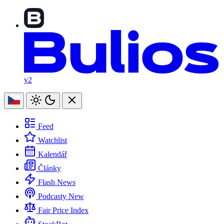
v2
Feed
Watchlist
Kalendář
Články
Flash News
Podcasty
New
Fair Price Index