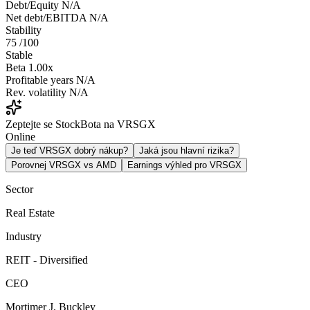
Debt/Equity
N/A
Net debt/EBITDA
N/A
Stability
75
/100
Stable
Beta
1.00x
Profitable years
N/A
Rev. volatility
N/A
Zeptejte se StockBota na VRSGX
Online
Je teď VRSGX dobrý nákup?
Jaká jsou hlavní rizika?
Porovnej VRSGX vs AMD
Earnings výhled pro VRSGX
Sector
Real Estate
Industry
REIT - Diversified
CEO
Mortimer J. Buckley