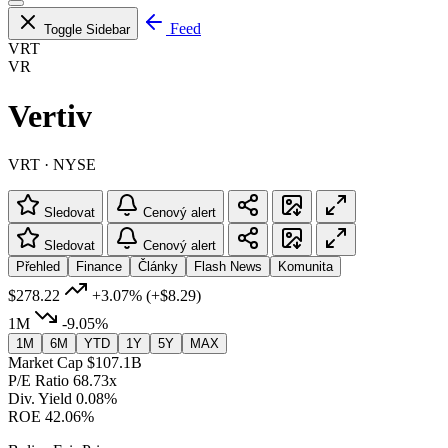
Feed
Toggle Sidebar
VRT
VR
Vertiv
VRT · NYSE
Sledovat
Cenový alert
Sledovat
Cenový alert
Přehled
Finance
Články
Flash News
Komunita
$278.22
+3.07%
(+$8.29)
1M
-9.05%
1M
6M
YTD
1Y
5Y
MAX
Market Cap
$107.1B
P/E Ratio
68.73x
Div. Yield
0.08%
ROE
42.06%