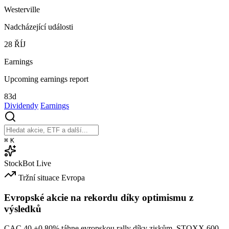
Westerville
Nadcházející události
28
ŘÍJ
Earnings
Upcoming earnings report
83d
Dividendy
Earnings
⌘
K
StockBot
Live
Tržní situace
Evropa
Evropské akcie na rekordu díky optimismu z
výsledků
CAC 40
+0.80%
táhne evropskou rally díky ziskům. STOXX 600