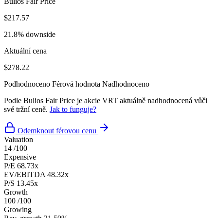
Bulios Fair Price
$217.57
21.8% downside
Aktuální cena
$278.22
Podhodnoceno
Férová hodnota
Nadhodnoceno
Podle Bulios Fair Price je akcie VRT aktuálně nadhodnocená vůči
své tržní ceně.
Jak to funguje?
Odemknout férovou cenu
Valuation
14
/100
Expensive
P/E
68.73x
EV/EBITDA
48.32x
P/S
13.45x
Growth
100
/100
Growing