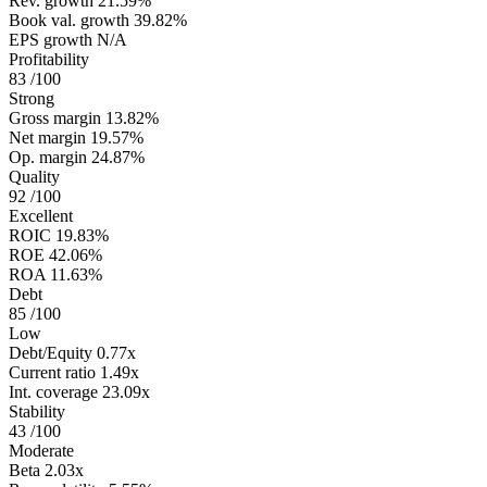
Rev. growth
21.59%
Book val. growth
39.82%
EPS growth
N/A
Profitability
83
/100
Strong
Gross margin
13.82%
Net margin
19.57%
Op. margin
24.87%
Quality
92
/100
Excellent
ROIC
19.83%
ROE
42.06%
ROA
11.63%
Debt
85
/100
Low
Debt/Equity
0.77x
Current ratio
1.49x
Int. coverage
23.09x
Stability
43
/100
Moderate
Beta
2.03x