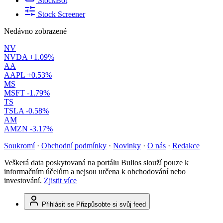
StockBot
Stock Screener
Nedávno zobrazené
NV
NVDA
+1.09%
AA
AAPL
+0.53%
MS
MSFT
-1.79%
TS
TSLA
-0.58%
AM
AMZN
-3.17%
Soukromí
·
Obchodní podmínky
·
Novinky
·
O nás
·
Redakce
Veškerá data poskytovaná na portálu Bulios slouží pouze k
informačním účelům a nejsou určena k obchodování nebo
investování.
Zjistit více
Přihlásit se
Přizpůsobte si svůj feed