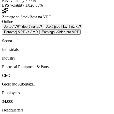
Rev. volatility
5.55%
EPS volatility
1,826.83%
Zeptejte se StockBota na VRT
Online
Je teď VRT dobrý nákup?
Jaká jsou hlavní rizika?
Porovnej VRT vs AMD
Earnings výhled pro VRT
Sector
Industrials
Industry
Electrical Equipment & Parts
CEO
Giordano Albertazzi
Employees
34,000
Headquarters