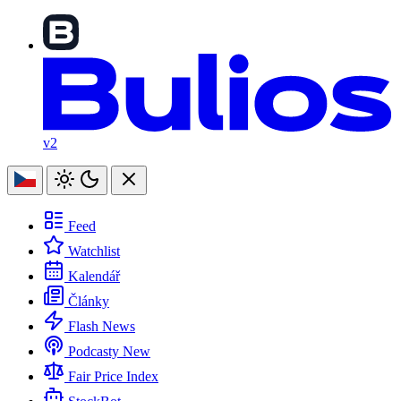
v2
Feed
Watchlist
Kalendář
Články
Flash News
Podcasty
New
Fair Price Index