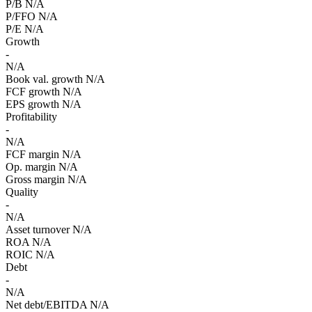
P/B
N/A
P/FFO
N/A
P/E
N/A
Growth
-
N/A
Book val. growth
N/A
FCF growth
N/A
EPS growth
N/A
Profitability
-
N/A
FCF margin
N/A
Op. margin
N/A
Gross margin
N/A
Quality
-
N/A
Asset turnover
N/A
ROA
N/A
ROIC
N/A
Debt
-
N/A
Net debt/EBITDA
N/A