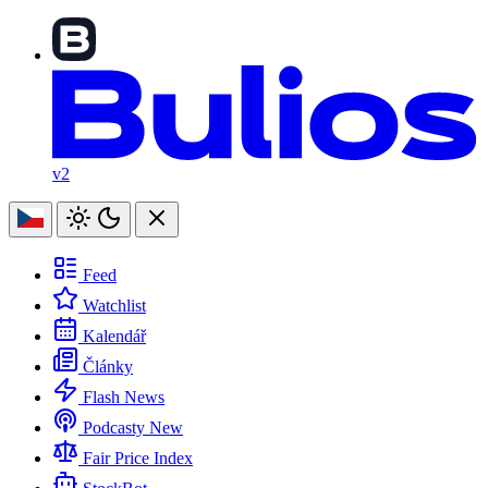
v2
Feed
Watchlist
Kalendář
Články
Flash News
Podcasty
New
Fair Price Index