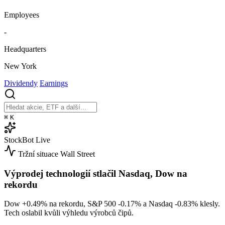
Employees
-
Headquarters
New York
Dividendy
Earnings
⌘
K
StockBot
Live
Tržní situace
Wall Street
Výprodej technologií stlačil Nasdaq, Dow na
rekordu
Dow
+0.49%
na rekordu, S&P 500
-0.17%
a Nasdaq
-0.83%
klesly.
Tech oslabil kvůli výhledu výrobců čipů.