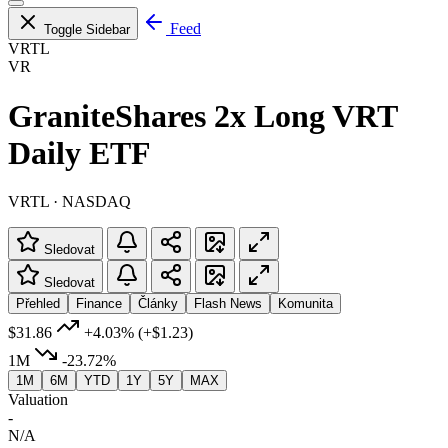
Feed
Toggle Sidebar
VRTL
VR
GraniteShares 2x Long VRT
Daily ETF
VRTL · NASDAQ
Sledovat
Sledovat
Přehled
Finance
Články
Flash News
Komunita
$31.86
+4.03%
(+$1.23)
1M
-23.72%
1M
6M
YTD
1Y
5Y
MAX
Valuation
-
N/A