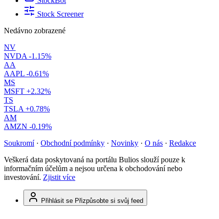
StockBot
Stock Screener
Nedávno zobrazené
NV
NVDA
-1.15%
AA
AAPL
-0.61%
MS
MSFT
+2.32%
TS
TSLA
+0.78%
AM
AMZN
-0.19%
Soukromí
·
Obchodní podmínky
·
Novinky
·
O nás
·
Redakce
Veškerá data poskytovaná na portálu Bulios slouží pouze k
informačním účelům a nejsou určena k obchodování nebo
investování.
Zjistit více
Přihlásit se
Přizpůsobte si svůj feed