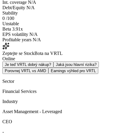
Int. coverage
N/A
Debt/Equity
N/A
Stability
0
/100
Unstable
Beta
3.91x
EPS volatility
N/A
Profitable years
N/A
Zeptejte se StockBota na VRTL
Online
Je teď VRTL dobrý nákup?
Jaká jsou hlavní rizika?
Porovnej VRTL vs AMD
Earnings výhled pro VRTL
Sector
Financial Services
Industry
Asset Management - Leveraged
CEO
-