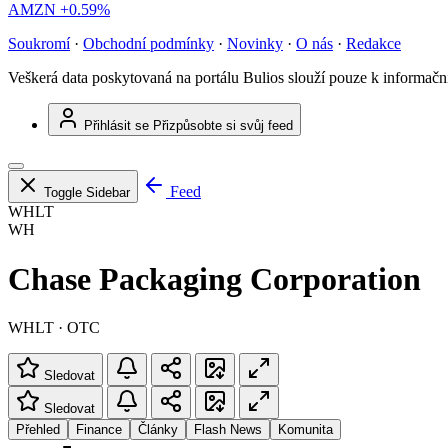
AMZN
+0.59%
Soukromí
·
Obchodní podmínky
·
Novinky
·
O nás
·
Redakce
Veškerá data poskytovaná na portálu Bulios slouží pouze k informač
Přihlásit se
Přizpůsobte si svůj feed
Feed
Toggle Sidebar
WHLT
WH
Chase Packaging Corporation
WHLT · OTC
Sledovat
Sledovat
Přehled
Finance
Články
Flash News
Komunita