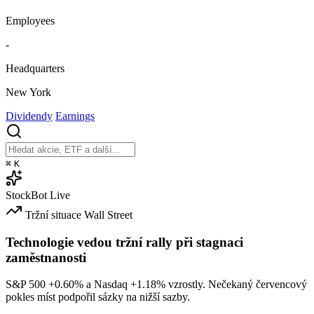
Employees
-
Headquarters
New York
Dividendy
Earnings
⌘
K
StockBot
Live
Tržní situace
Wall Street
Technologie vedou tržní rally při stagnaci
zaměstnanosti
S&P 500
+0.60%
a Nasdaq
+1.18%
vzrostly. Nečekaný červencový
pokles míst podpořil sázky na nižší sazby.