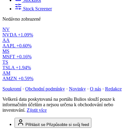
StockBot
Stock Screener
Nedávno zobrazené
NV
NVDA
+1.09%
AA
AAPL
+0.60%
MS
MSFT
+0.16%
TS
TSLA
+1.94%
AM
AMZN
+0.59%
Soukromí
·
Obchodní podmínky
·
Novinky
·
O nás
·
Redakce
Veškerá data poskytovaná na portálu Bulios slouží pouze k
informačním účelům a nejsou určena k obchodování nebo
investování.
Zjistit více
Přihlásit se
Přizpůsobte si svůj feed