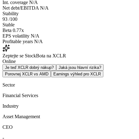
Int. coverage
N/A
Net debt/EBITDA
N/A
Stability
93
/100
Stable
Beta
0.77x
EPS volatility
N/A
Profitable years
N/A
Zeptejte se StockBota na XCLR
Online
Je teď XCLR dobrý nákup?
Jaká jsou hlavní rizika?
Porovnej XCLR vs AMD
Earnings výhled pro XCLR
Sector
Financial Services
Industry
Asset Management
CEO
-