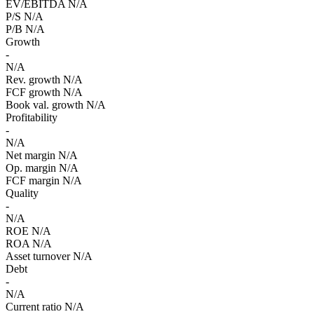
EV/EBITDA
N/A
P/S
N/A
P/B
N/A
Growth
-
N/A
Rev. growth
N/A
FCF growth
N/A
Book val. growth
N/A
Profitability
-
N/A
Net margin
N/A
Op. margin
N/A
FCF margin
N/A
Quality
-
N/A
ROE
N/A
ROA
N/A
Asset turnover
N/A
Debt
-
N/A
Current ratio
N/A