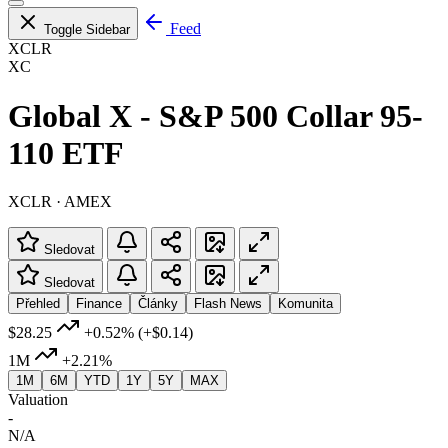
Feed
Toggle Sidebar
XCLR
XC
Global X - S&P 500 Collar 95-
110 ETF
XCLR · AMEX
Sledovat
Sledovat
Přehled
Finance
Články
Flash News
Komunita
$28.25
+0.52%
(+$0.14)
1M
+2.21%
1M
6M
YTD
1Y
5Y
MAX
Valuation
-
N/A