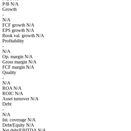
P/B
N/A
Growth
-
N/A
FCF growth
N/A
EPS growth
N/A
Book val. growth
N/A
Profitability
-
N/A
Op. margin
N/A
Gross margin
N/A
FCF margin
N/A
Quality
-
N/A
ROA
N/A
ROIC
N/A
Asset turnover
N/A
Debt
-
N/A
Int. coverage
N/A
Debt/Equity
N/A
Net debt/EBITDA
N/A