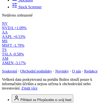
StockBot
Stock Screener
Nedávno zobrazené
NV
NVDA
+1.09%
AA
AAPL
+0.53%
MS
MSFT
-1.79%
TS
TSLA
-0.58%
AM
AMZN
-3.17%
Soukromí
·
Obchodní podmínky
·
Novinky
·
O nás
·
Redakce
Veškerá data poskytovaná na portálu Bulios slouží pouze k
informačním účelům a nejsou určena k obchodování nebo
investování.
Zjistit více
Přihlásit se
Přizpůsobte si svůj feed