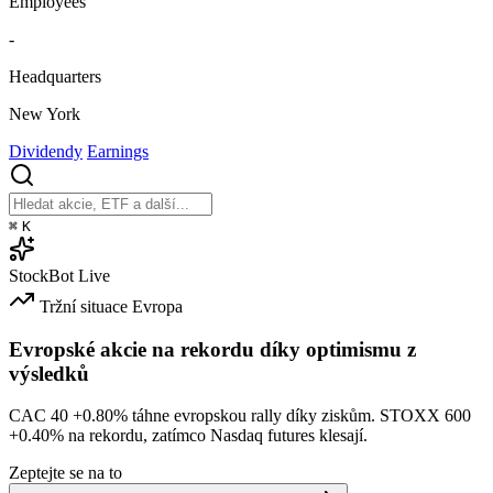
Employees
-
Headquarters
New York
Dividendy
Earnings
⌘
K
StockBot
Live
Tržní situace
Evropa
Evropské akcie na rekordu díky optimismu z
výsledků
CAC 40
+0.80%
táhne evropskou rally díky ziskům. STOXX 600
+0.40%
na rekordu, zatímco Nasdaq futures klesají.
Zeptejte se na to