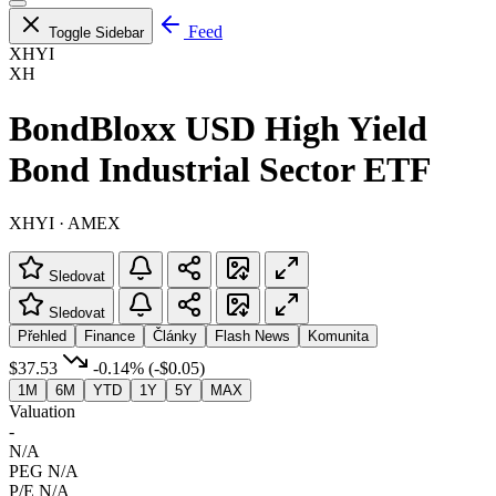
Feed
Toggle Sidebar
XHYI
XH
BondBloxx USD High Yield
Bond Industrial Sector ETF
XHYI · AMEX
Sledovat
Sledovat
Přehled
Finance
Články
Flash News
Komunita
$37.53
-0.14%
(-$0.05)
1M
6M
YTD
1Y
5Y
MAX
Valuation
-
N/A
PEG
N/A
P/E
N/A