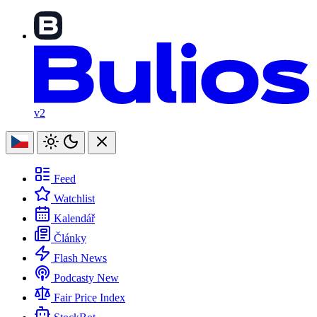
v2
Feed
Watchlist
Kalendář
Články
Flash News
Podcasty
New
Fair Price Index