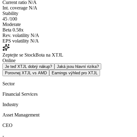
Current ratio
N/A
Int. coverage
N/A
Stability
45
/100
Moderate
Beta
0.58x
Rev. volatility
N/A
EPS volatility
N/A
Zeptejte se StockBota na XTJL
Online
Je teď XTJL dobrý nákup?
Jaká jsou hlavní rizika?
Porovnej XTJL vs AMD
Earnings výhled pro XTJL
Sector
Financial Services
Industry
Asset Management
CEO
-