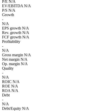
P/E
N/A
EV/EBITDA
N/A
P/S
N/A
Growth
-
N/A
EPS growth
N/A
Rev. growth
N/A
FCF growth
N/A
Profitability
-
N/A
Gross margin
N/A
Net margin
N/A
Op. margin
N/A
Quality
-
N/A
ROIC
N/A
ROE
N/A
ROA
N/A
Debt
-
N/A
Debt/Equity
N/A