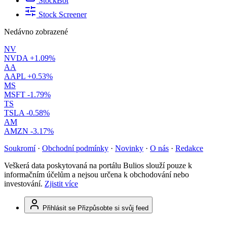
StockBot
Stock Screener
Nedávno zobrazené
NV
NVDA
+1.09%
AA
AAPL
+0.53%
MS
MSFT
-1.79%
TS
TSLA
-0.58%
AM
AMZN
-3.17%
Soukromí
·
Obchodní podmínky
·
Novinky
·
O nás
·
Redakce
Veškerá data poskytovaná na portálu Bulios slouží pouze k
informačním účelům a nejsou určena k obchodování nebo
investování.
Zjistit více
Přihlásit se
Přizpůsobte si svůj feed