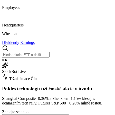
Employees
-
Headquarters
Wheaton
Dividendy
Earnings
⌘
K
StockBot
Live
Tržní situace
Čína
Pokles technologií tíží čínské akcie v úvodu
Shanghai Composite
-0.36%
a Shenzhen
-1.15%
klesají s
ochlazením tech rally. Futures S&P 500
+0.20%
mírně rostou.
Zeptejte se na to