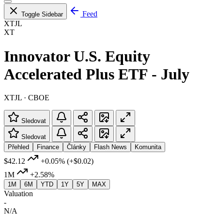
Feed
Toggle Sidebar
XTJL
XT
Innovator U.S. Equity
Accelerated Plus ETF - July
XTJL · CBOE
Sledovat
Sledovat
Přehled
Finance
Články
Flash News
Komunita
$42.12
+0.05%
(+$0.02)
1M
+2.58%
1M
6M
YTD
1Y
5Y
MAX
Valuation
-
N/A