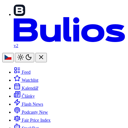
v2
Feed
Watchlist
Kalendář
Články
Flash News
Podcasty
New
Fair Price Index