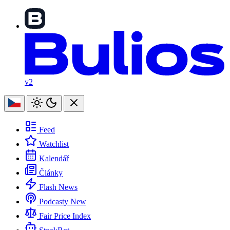
v2
Feed
Watchlist
Kalendář
Články
Flash News
Podcasty
New
Fair Price Index