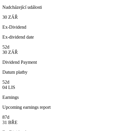
Nadcházející události
30
ZÁŘ
Ex-Dividend
Ex-dividend date
52d
30
ZÁŘ
Dividend Payment
Datum platby
52d
04
LIS
Earnings
Upcoming earnings report
87d
31
BŘE