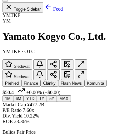
Feed
Toggle Sidebar
YMTKF
YM
Yamato Kogyo Co., Ltd.
YMTKF · OTC
Sledovat
Sledovat
Přehled
Finance
Články
Flash News
Komunita
$50.41
+0.00%
(+$0.00)
1M
6M
YTD
1Y
5Y
MAX
Market Cap
¥477.2B
P/E Ratio
7.60x
Div. Yield
10.22%
ROE
23.36%
Bulios Fair Price