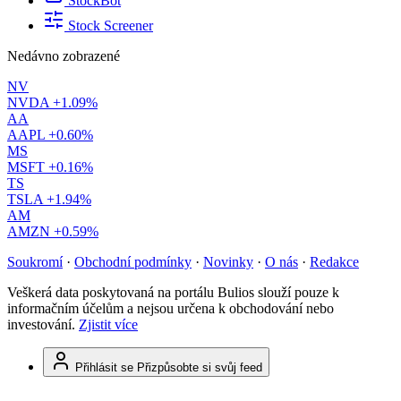
StockBot
Stock Screener
Nedávno zobrazené
NV
NVDA
+1.09%
AA
AAPL
+0.60%
MS
MSFT
+0.16%
TS
TSLA
+1.94%
AM
AMZN
+0.59%
Soukromí
·
Obchodní podmínky
·
Novinky
·
O nás
·
Redakce
Veškerá data poskytovaná na portálu Bulios slouží pouze k
informačním účelům a nejsou určena k obchodování nebo
investování.
Zjistit více
Přihlásit se
Přizpůsobte si svůj feed