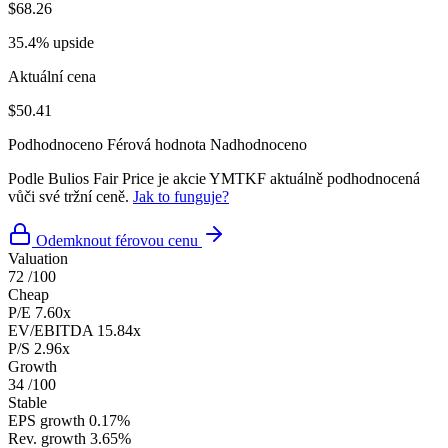
$68.26
35.4% upside
Aktuální cena
$50.41
Podhodnoceno
Férová hodnota
Nadhodnoceno
Podle Bulios Fair Price je akcie YMTKF aktuálně podhodnocená
vůči své tržní ceně.
Jak to funguje?
Odemknout férovou cenu
Valuation
72
/100
Cheap
P/E
7.60x
EV/EBITDA
15.84x
P/S
2.96x
Growth
34
/100
Stable
EPS growth
0.17%
Rev. growth
3.65%