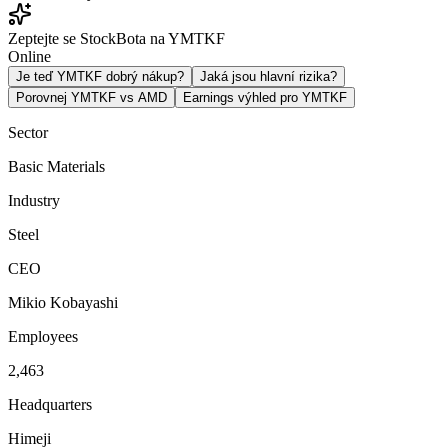
Zeptejte se StockBota na YMTKF
Online
Je teď YMTKF dobrý nákup?
Jaká jsou hlavní rizika?
Porovnej YMTKF vs AMD
Earnings výhled pro YMTKF
Sector
Basic Materials
Industry
Steel
CEO
Mikio Kobayashi
Employees
2,463
Headquarters
Himeji