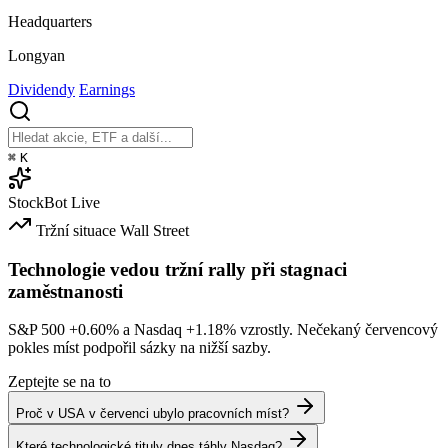
Headquarters
Longyan
Dividendy
Earnings
⌘
K
StockBot
Live
Tržní situace
Wall Street
Technologie vedou tržní rally při stagnaci
zaměstnanosti
S&P 500
+0.60%
a Nasdaq
+1.18%
vzrostly. Nečekaný červencový
pokles míst podpořil sázky na nižší sazby.
Zeptejte se na to
Proč v USA v červenci ubylo pracovních míst?
Které technologické tituly dnes táhly Nasdaq?