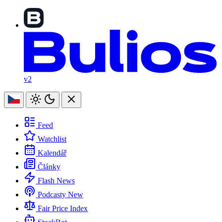
v2
Feed
Watchlist
Kalendář
Články
Flash News
Podcasty
New
Fair Price Index