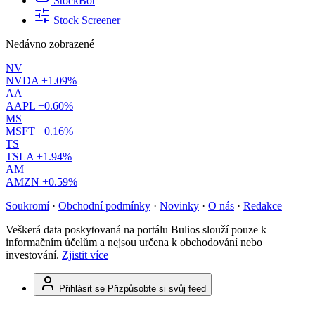
StockBot
Stock Screener
Nedávno zobrazené
NV
NVDA
+1.09%
AA
AAPL
+0.60%
MS
MSFT
+0.16%
TS
TSLA
+1.94%
AM
AMZN
+0.59%
Soukromí
·
Obchodní podmínky
·
Novinky
·
O nás
·
Redakce
Veškerá data poskytovaná na portálu Bulios slouží pouze k
informačním účelům a nejsou určena k obchodování nebo
investování.
Zjistit více
Přihlásit se
Přizpůsobte si svůj feed