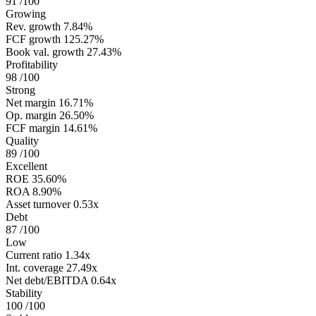
91
/100
Growing
Rev. growth
7.84%
FCF growth
125.27%
Book val. growth
27.43%
Profitability
98
/100
Strong
Net margin
16.71%
Op. margin
26.50%
FCF margin
14.61%
Quality
89
/100
Excellent
ROE
35.60%
ROA
8.90%
Asset turnover
0.53x
Debt
87
/100
Low
Current ratio
1.34x
Int. coverage
27.49x
Net debt/EBITDA
0.64x
Stability
100
/100