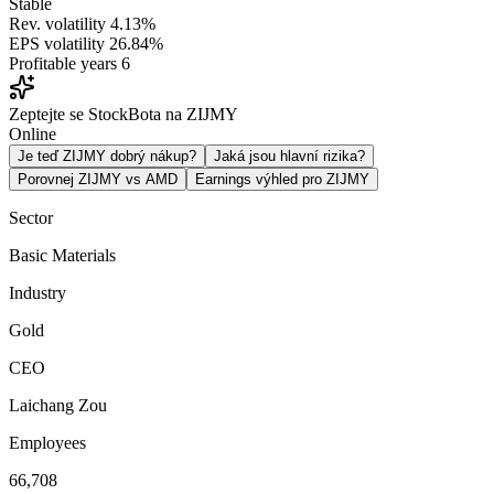
Stable
Rev. volatility
4.13%
EPS volatility
26.84%
Profitable years
6
Zeptejte se StockBota na ZIJMY
Online
Je teď ZIJMY dobrý nákup?
Jaká jsou hlavní rizika?
Porovnej ZIJMY vs AMD
Earnings výhled pro ZIJMY
Sector
Basic Materials
Industry
Gold
CEO
Laichang Zou
Employees
66,708