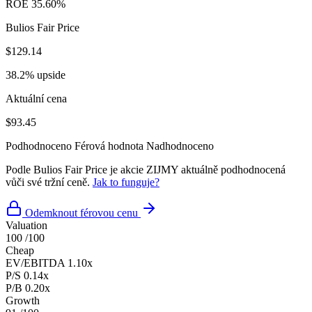
ROE
35.60%
Bulios Fair Price
$129.14
38.2% upside
Aktuální cena
$93.45
Podhodnoceno
Férová hodnota
Nadhodnoceno
Podle Bulios Fair Price je akcie ZIJMY aktuálně podhodnocená
vůči své tržní ceně.
Jak to funguje?
Odemknout férovou cenu
Valuation
100
/100
Cheap
EV/EBITDA
1.10x
P/S
0.14x
P/B
0.20x
Growth