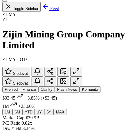
Feed
Toggle Sidebar
ZIJMY
ZI
Zijin Mining Group Company
Limited
ZIJMY · OTC
Sledovat
Sledovat
Přehled
Finance
Články
Flash News
Komunita
$93.45
+3.83%
(+$3.45)
1M
+23.60%
1M
6M
YTD
1Y
5Y
MAX
Market Cap
¥39.9B
P/E Ratio
0.82x
Div. Yield
3.34%