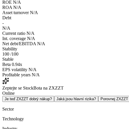
ROE
N/A
ROA
N/A
Asset turnover
N/A
Debt
-
N/A
Current ratio
N/A
Int. coverage
N/A
Net debt/EBITDA
N/A
Stability
100
/100
Stable
Beta
0.94x
EPS volatility
N/A
Profitable years
N/A
Zeptejte se StockBota na ZXZZT
Online
Je teď ZXZZT dobrý nákup?
Jaká jsou hlavní rizika?
Porovnej ZXZZT
Sector
Technology
Industry