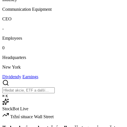
Communication Equipment
CEO
-
Employees
0
Headquarters
New York
Dividendy
Earnings
⌘
K
StockBot
Live
Tržní situace
Wall Street