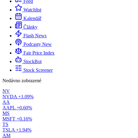
Feed
Watchlist
Kalendář
Články
Flash News
Podcasty
New
Fair Price Index
StockBot
Stock Screener
Nedávno zobrazené
NV
NVDA
+1.09%
AA
AAPL
+0.60%
MS
MSFT
+0.16%
TS
TSLA
+1.94%
AM