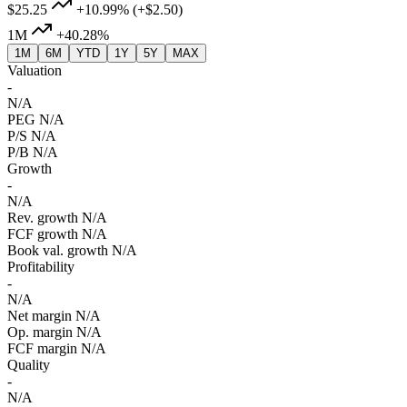
$25.25
+10.99%
(+$2.50)
1M
+40.28%
1M
6M
YTD
1Y
5Y
MAX
Valuation
-
N/A
PEG
N/A
P/S
N/A
P/B
N/A
Growth
-
N/A
Rev. growth
N/A
FCF growth
N/A
Book val. growth
N/A
Profitability
-
N/A
Net margin
N/A
Op. margin
N/A
FCF margin
N/A
Quality
-
N/A