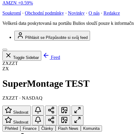
AMZN
+0.59%
Soukromí
·
Obchodní podmínky
·
Novinky
·
O nás
·
Redakce
Veškerá data poskytovaná na portálu Bulios slouží pouze k informač
Přihlásit se
Přizpůsobte si svůj feed
Feed
Toggle Sidebar
ZXZZT
ZX
SuperMontage TEST
ZXZZT · NASDAQ
Sledovat
Sledovat
Přehled
Finance
Články
Flash News
Komunita