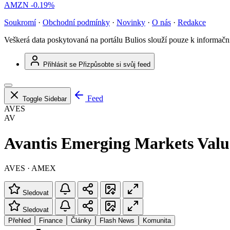
AMZN
-0.19%
Soukromí
·
Obchodní podmínky
·
Novinky
·
O nás
·
Redakce
Veškerá data poskytovaná na portálu Bulios slouží pouze k informač
Přihlásit se
Přizpůsobte si svůj feed
Feed
Toggle Sidebar
AVES
AV
Avantis Emerging Markets Val
AVES · AMEX
Sledovat
Sledovat
Přehled
Finance
Články
Flash News
Komunita