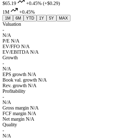
$65.19
+0.45%
(+$0.29)
1M
+0.45%
1M
6M
YTD
1Y
5Y
MAX
Valuation
-
N/A
P/E
N/A
EV/FFO
N/A
EV/EBITDA
N/A
Growth
-
N/A
EPS growth
N/A
Book val. growth
N/A
Rev. growth
N/A
Profitability
-
N/A
Gross margin
N/A
FCF margin
N/A
Net margin
N/A
Quality
-
N/A