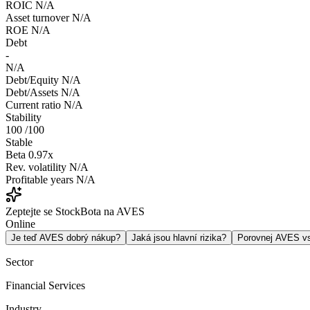
ROIC
N/A
Asset turnover
N/A
ROE
N/A
Debt
-
N/A
Debt/Equity
N/A
Debt/Assets
N/A
Current ratio
N/A
Stability
100
/100
Stable
Beta
0.97x
Rev. volatility
N/A
Profitable years
N/A
Zeptejte se StockBota na AVES
Online
Je teď AVES dobrý nákup?
Jaká jsou hlavní rizika?
Porovnej AVES 
Sector
Financial Services
Industry