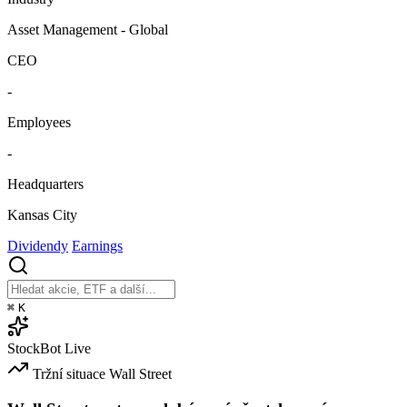
Asset Management - Global
CEO
-
Employees
-
Headquarters
Kansas City
Dividendy
Earnings
⌘
K
StockBot
Live
Tržní situace
Wall Street