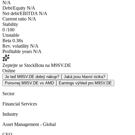
N/A
Debt/Equity
N/A
Net debt/EBITDA
N/A
Current ratio
N/A
Stability
0
/100
Unstable
Beta
0.38x
Rev. volatility
N/A
Profitable years
N/A
Zeptejte se StockBota na M9SV.DE
Online
Je teď M9SV.DE dobrý nákup?
Jaká jsou hlavní rizika?
Porovnej M9SV.DE vs AMD
Earnings výhled pro M9SV.DE
Sector
Financial Services
Industry
Asset Management - Global
CEO