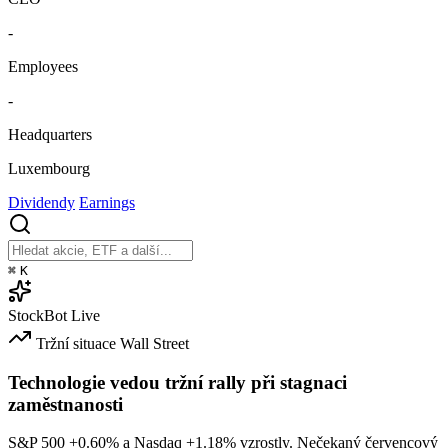
-
Employees
-
Headquarters
Luxembourg
Dividendy
Earnings
⌘
K
StockBot
Live
Tržní situace
Wall Street
Technologie vedou tržní rally při stagnaci
zaměstnanosti
S&P 500
+0.60%
a Nasdaq
+1.18%
vzrostly. Nečekaný červencový