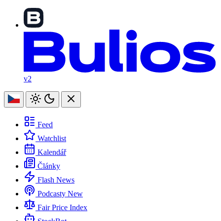
v2
Feed
Watchlist
Kalendář
Články
Flash News
Podcasty
New
Fair Price Index