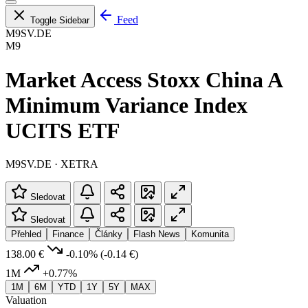
Feed
Toggle Sidebar
M9SV.DE
M9
Market Access Stoxx China A
Minimum Variance Index
UCITS ETF
M9SV.DE · XETRA
Sledovat
Sledovat
Přehled
Finance
Články
Flash News
Komunita
138.00 €
-0.10%
(-0.14 €)
1M
+0.77%
1M
6M
YTD
1Y
5Y
MAX
Valuation