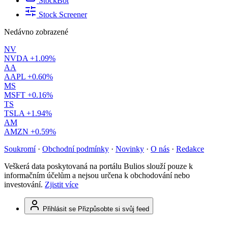
StockBot
Stock Screener
Nedávno zobrazené
NV
NVDA
+1.09%
AA
AAPL
+0.60%
MS
MSFT
+0.16%
TS
TSLA
+1.94%
AM
AMZN
+0.59%
Soukromí
·
Obchodní podmínky
·
Novinky
·
O nás
·
Redakce
Veškerá data poskytovaná na portálu Bulios slouží pouze k
informačním účelům a nejsou určena k obchodování nebo
investování.
Zjistit více
Přihlásit se
Přizpůsobte si svůj feed