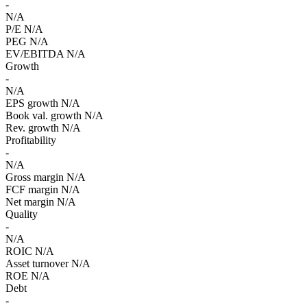
-
N/A
P/E
N/A
PEG
N/A
EV/EBITDA
N/A
Growth
-
N/A
EPS growth
N/A
Book val. growth
N/A
Rev. growth
N/A
Profitability
-
N/A
Gross margin
N/A
FCF margin
N/A
Net margin
N/A
Quality
-
N/A
ROIC
N/A
Asset turnover
N/A
ROE
N/A
Debt
-