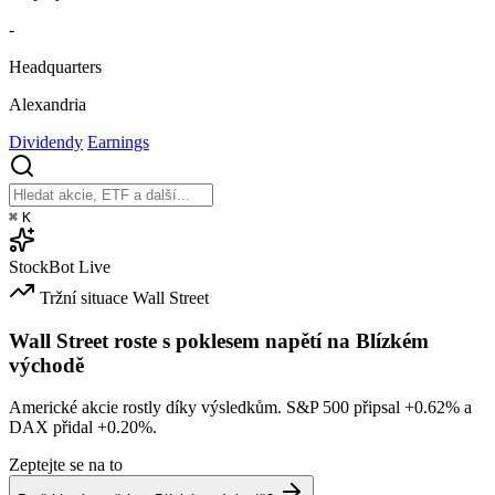
-
Headquarters
Alexandria
Dividendy
Earnings
⌘
K
StockBot
Live
Tržní situace
Wall Street
Wall Street roste s poklesem napětí na Blízkém
východě
Americké akcie rostly díky výsledkům. S&P 500 připsal
+0.62%
a
DAX přidal
+0.20%
.
Zeptejte se na to