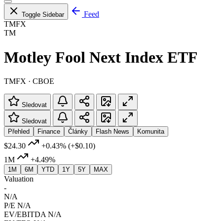
Feed
Toggle Sidebar
TMFX
TM
Motley Fool Next Index ETF
TMFX · CBOE
Sledovat
Sledovat
Přehled
Finance
Články
Flash News
Komunita
$24.30
+0.43%
(+$0.10)
1M
+4.49%
1M
6M
YTD
1Y
5Y
MAX
Valuation
-
N/A
P/E
N/A
EV/EBITDA
N/A