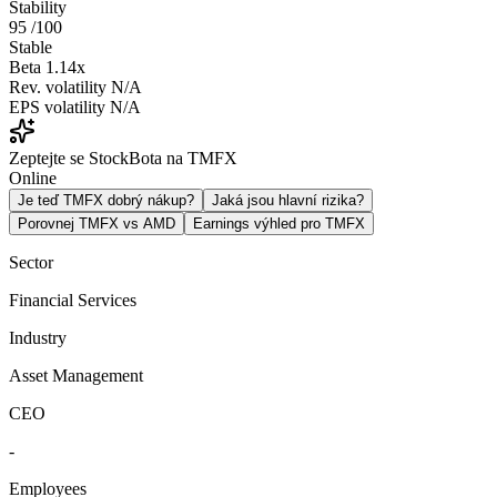
Stability
95
/100
Stable
Beta
1.14x
Rev. volatility
N/A
EPS volatility
N/A
Zeptejte se StockBota na TMFX
Online
Je teď TMFX dobrý nákup?
Jaká jsou hlavní rizika?
Porovnej TMFX vs AMD
Earnings výhled pro TMFX
Sector
Financial Services
Industry
Asset Management
CEO
-
Employees