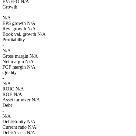
EV/FFO
N/A
Growth
-
N/A
EPS growth
N/A
Rev. growth
N/A
Book val. growth
N/A
Profitability
-
N/A
Gross margin
N/A
Net margin
N/A
FCF margin
N/A
Quality
-
N/A
ROIC
N/A
ROE
N/A
Asset turnover
N/A
Debt
-
N/A
Debt/Equity
N/A
Current ratio
N/A
Debt/Assets
N/A