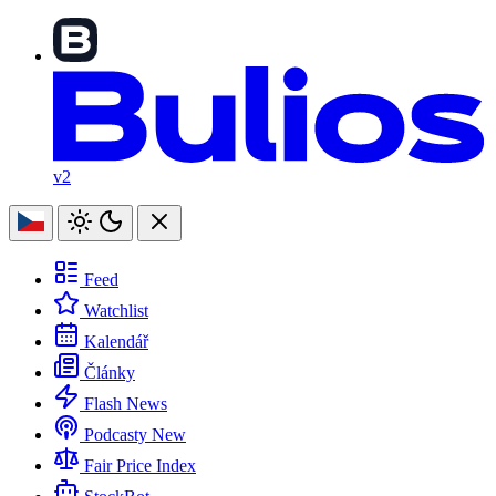
v2
Feed
Watchlist
Kalendář
Články
Flash News
Podcasty
New
Fair Price Index