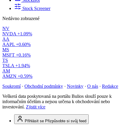
StockBot
Stock Screener
Nedávno zobrazené
NV
NVDA
+1.09%
AA
AAPL
+0.60%
MS
MSFT
+0.16%
TS
TSLA
+1.94%
AM
AMZN
+0.59%
Soukromí
·
Obchodní podmínky
·
Novinky
·
O nás
·
Redakce
Veškerá data poskytovaná na portálu Bulios slouží pouze k
informačním účelům a nejsou určena k obchodování nebo
investování.
Zjistit více
Přihlásit se
Přizpůsobte si svůj feed