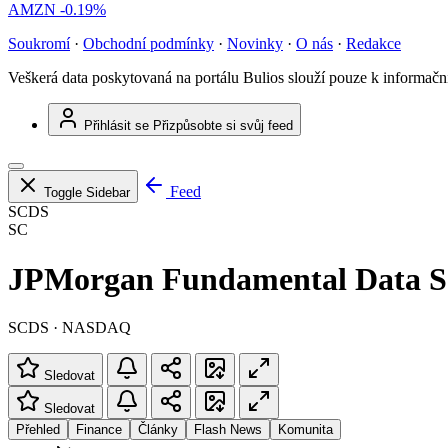
AMZN
-0.19%
Soukromí
·
Obchodní podmínky
·
Novinky
·
O nás
·
Redakce
Veškerá data poskytovaná na portálu Bulios slouží pouze k informač
Přihlásit se
Přizpůsobte si svůj feed
Feed
Toggle Sidebar
SCDS
SC
JPMorgan Fundamental Data Sc
SCDS · NASDAQ
Sledovat
Sledovat
Přehled
Finance
Články
Flash News
Komunita