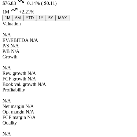
$76.83
-0.14%
(-$0.11)
1M
+2.21%
1M
6M
YTD
1Y
5Y
MAX
Valuation
-
N/A
EV/EBITDA
N/A
P/S
N/A
P/B
N/A
Growth
-
N/A
Rev. growth
N/A
FCF growth
N/A
Book val. growth
N/A
Profitability
-
N/A
Net margin
N/A
Op. margin
N/A
FCF margin
N/A
Quality
-
N/A