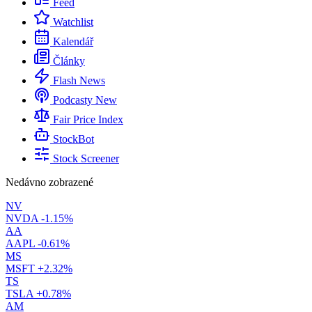
Feed
Watchlist
Kalendář
Články
Flash News
Podcasty
New
Fair Price Index
StockBot
Stock Screener
Nedávno zobrazené
NV
NVDA
-1.15%
AA
AAPL
-0.61%
MS
MSFT
+2.32%
TS
TSLA
+0.78%
AM