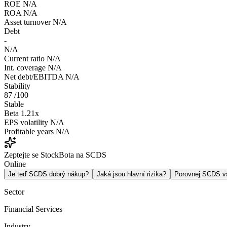
ROE
N/A
ROA
N/A
Asset turnover
N/A
Debt
-
N/A
Current ratio
N/A
Int. coverage
N/A
Net debt/EBITDA
N/A
Stability
87
/100
Stable
Beta
1.21x
EPS volatility
N/A
Profitable years
N/A
Zeptejte se StockBota na SCDS
Online
Je teď SCDS dobrý nákup?
Jaká jsou hlavní rizika?
Porovnej SCDS 
Sector
Financial Services
Industry