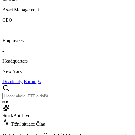
Asset Management
CEO
-
Employees
-
Headquarters
New York
Dividendy
Earnings
⌘
K
StockBot
Live
Tržní situace
Čína