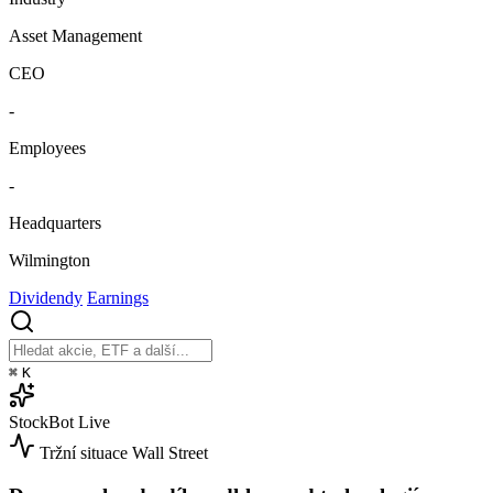
Asset Management
CEO
-
Employees
-
Headquarters
Wilmington
Dividendy
Earnings
⌘
K
StockBot
Live
Tržní situace
Wall Street