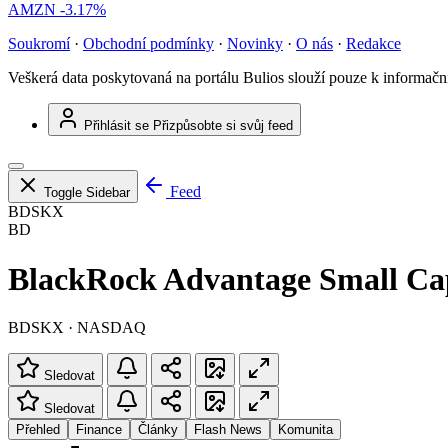
AMZN
-3.17%
Soukromí
·
Obchodní podmínky
·
Novinky
·
O nás
·
Redakce
Veškerá data poskytovaná na portálu Bulios slouží pouze k informač
Přihlásit se
Přizpůsobte si svůj feed
Feed
Toggle Sidebar
BDSKX
BD
BlackRock Advantage Small Ca
BDSKX · NASDAQ
Sledovat
Sledovat
Přehled
Finance
Články
Flash News
Komunita