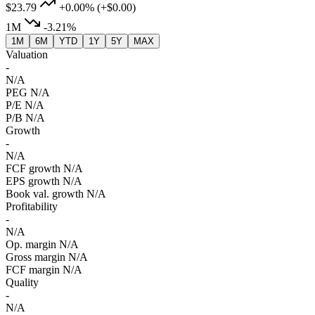
$23.79
+0.00%
(+$0.00)
1M
-3.21%
1M
6M
YTD
1Y
5Y
MAX
Valuation
-
N/A
PEG
N/A
P/E
N/A
P/B
N/A
Growth
-
N/A
FCF growth
N/A
EPS growth
N/A
Book val. growth
N/A
Profitability
-
N/A
Op. margin
N/A
Gross margin
N/A
FCF margin
N/A
Quality
-
N/A