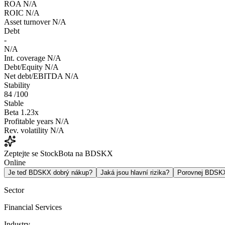
ROA
N/A
ROIC
N/A
Asset turnover
N/A
Debt
-
N/A
Int. coverage
N/A
Debt/Equity
N/A
Net debt/EBITDA
N/A
Stability
84
/100
Stable
Beta
1.23x
Profitable years
N/A
Rev. volatility
N/A
Zeptejte se StockBota na BDSKX
Online
Je teď BDSKX dobrý nákup?
Jaká jsou hlavní rizika?
Porovnej BDSK
Sector
Financial Services
Industry