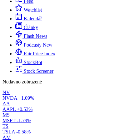
Feed
Watchlist
Kalendář
Články
Flash News
Podcasty
New
Fair Price Index
StockBot
Stock Screener
Nedávno zobrazené
NV
NVDA
+1.09%
AA
AAPL
+0.53%
MS
MSFT
-1.79%
TS
TSLA
-0.58%
AM