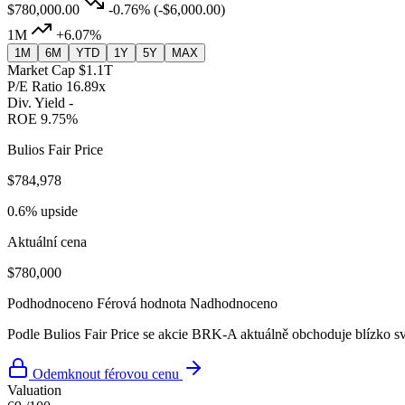
$780,000.00
-0.76%
(-$6,000.00)
1M
+6.07%
1M
6M
YTD
1Y
5Y
MAX
Market Cap
$1.1T
P/E Ratio
16.89x
Div. Yield
-
ROE
9.75%
Bulios Fair Price
$784,978
0.6% upside
Aktuální cena
$780,000
Podhodnoceno
Férová hodnota
Nadhodnoceno
Podle Bulios Fair Price se akcie BRK-A aktuálně obchoduje blízko s
Odemknout férovou cenu
Valuation