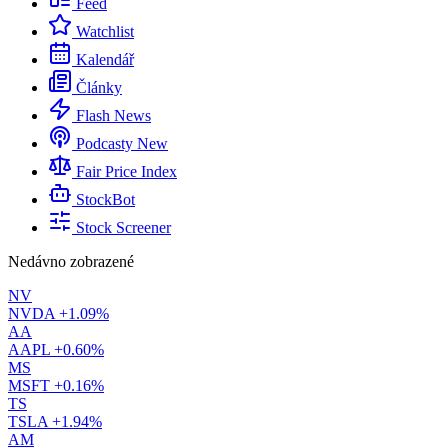
Feed
Watchlist
Kalendář
Články
Flash News
Podcasty
New
Fair Price Index
StockBot
Stock Screener
Nedávno zobrazené
NV
NVDA
+1.09%
AA
AAPL
+0.60%
MS
MSFT
+0.16%
TS
TSLA
+1.94%
AM