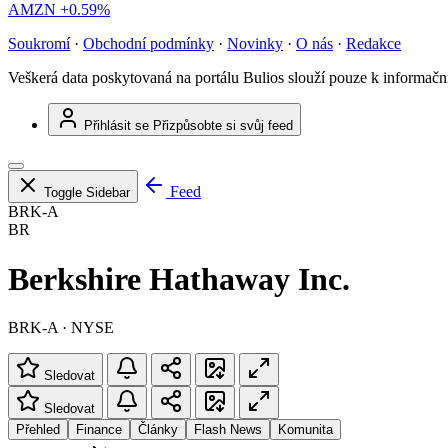
AMZN
+0.59%
Soukromí
·
Obchodní podmínky
·
Novinky
·
O nás
·
Redakce
Veškerá data poskytovaná na portálu Bulios slouží pouze k informač
Přihlásit se
Přizpůsobte si svůj feed
Feed
Toggle Sidebar
BRK-A
BR
Berkshire Hathaway Inc.
BRK-A · NYSE
Sledovat
Sledovat
Přehled
Finance
Články
Flash News
Komunita