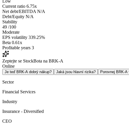
Low
Current ratio
6.75x
Net debt/EBITDA
N/A
Debt/Equity
N/A
Stability
49
/100
Moderate
EPS volatility
339.25%
Beta
0.61x
Profitable years
3
Zeptejte se StockBota na BRK-A
Online
Je teď BRK-A dobrý nákup?
Jaká jsou hlavní rizika?
Porovnej BRK-A
Sector
Financial Services
Industry
Insurance - Diversified
CEO