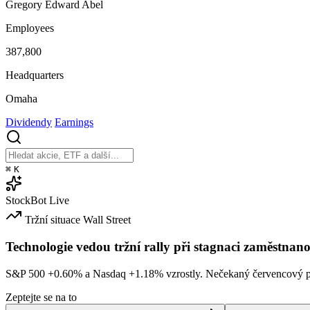
Gregory Edward Abel
Employees
387,800
Headquarters
Omaha
Dividendy
Earnings
⌘
K
StockBot
Live
Tržní situace
Wall Street
Technologie vedou tržní rally při stagnaci zaměstnano
S&P 500
+0.60%
a Nasdaq
+1.18%
vzrostly. Nečekaný červencový po
Zeptejte se na to