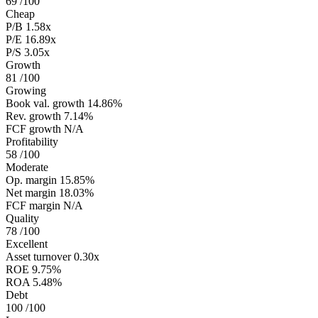
69
/100
Cheap
P/B
1.58x
P/E
16.89x
P/S
3.05x
Growth
81
/100
Growing
Book val. growth
14.86%
Rev. growth
7.14%
FCF growth
N/A
Profitability
58
/100
Moderate
Op. margin
15.85%
Net margin
18.03%
FCF margin
N/A
Quality
78
/100
Excellent
Asset turnover
0.30x
ROE
9.75%
ROA
5.48%
Debt
100
/100